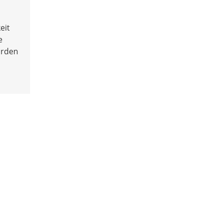
eit
e
urden