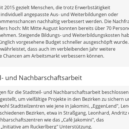
t 2015 gezielt Menschen, die trotz Erwerbstätigkeit
 individuell angepasste Aus- und Weiterbildungen oder
kommenschancen nachhaltig verbessert werden. Die Nachfr
ers hoch: Mit Mitte August konnten bereits über 70 Perso
 nehmen. Steigende Bildungs- und Weiterbildungskosten ha
rünglich vorgesehene Budget schneller ausgeschöpft wurde.
ährleistet, dass auch im verbleibenden Jahr weitere
re Chancen am Arbeitsmarkt verbessern können.
il- und Nachbarschaftsarbeit
 für die Stadtteil- und Nachbarschaftsarbeit beschlossen
stellt, um vielfältige Projekte in den Bezirken zu sichern 
ohl Stadtteilzentren wie jene in Jakomini, „EggenLend", Le
erschiedenen Bezirken, etwa in Straßgang, Leonhard, Andritz
barschaftszentren wie das „Café Jakomini", das
„Initiative am Ruckerlberg" Unterstützung.