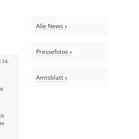
Alle News
Pressefotos
 14.
Amtsblatt
as
ch
im