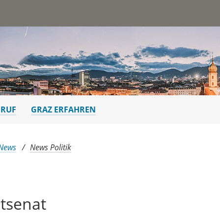
st
ERUF
GRAZ ERFAHREN
 News
News Politik
tsenat