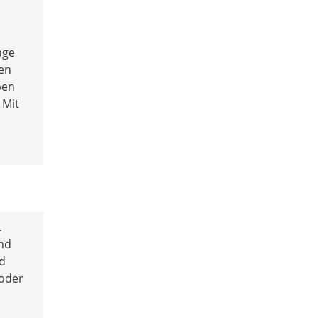
age
nen
ben
 Mit
.
und
nd
 oder