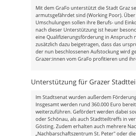
Mit dem GraFo unterstützt die Stadt Graz sei
armutsgefährdet sind (Working Poor). Über
Umschulungen sollen ihre Berufs- und Ein
nach dieser Unterstützung ist heuer besond
eine Qualifizierungsförderung in Anspruch
zusätzlich dazu beigetragen, dass das ursp
der nun beschlossenen Aufstockung wird gew
Grazer:innen vom GraFo profitieren und ih
Unterstützung für Grazer Stadtte
Im Stadtsenat wurden außerdem Förderungen
Insgesamt werden rund 360.000 Euro bereitge
weiterzuführen. Gefördert werden dabei sow
oder Schönau, als auch Stadtteiltreffs in v
Gösting. Zudem erhalten auch mehrere Nach
„Nachbarschaftszentrum St. Peter" oder die 