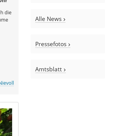
Uhr
h die
Alle News
äume
Pressefotos
Amtsblatt
Nievoll