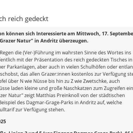
sch reich gedeckt
avon können sich Interessierte am Mittwoch, 17. Septembe
e Grazer Natur" in Andritz überzeugen.
egen die (Ver-)Führung im wahrsten Sinne des Wortes ins
fentlich mit der Präsentation des reich gedeckten Tisches in
uer Parkanlagen, aber auch in vielen Schulhöfen oder entla
schobst, das allen Grazer:innen kostenlos zur Verfügung st
pfel über N wie Nüsse bis hin zu Z wie Zwetschke, auch
se laden kleine und große Naschkatzen zum Zugreifen ein.
zer Natur" zeigt Matthias Preinknoll von der städtischen
ispiel des Dagmar-Grage-Parks in Andritz auf, welche
lltarif zur Verfügung stehen.
025