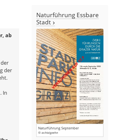
Naturführung Essbare
Stadt
r, ab
 der
ng der
eht.
 In
Naturführung September
© achtzigzehn