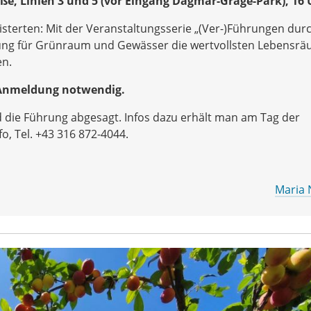
aße, Linien 3 und 5 (vor Eingang Dagmar-Grage-Park), 16 
isterten: Mit der Veranstaltungsserie „(Ver-)Führungen durc
lung für Grünraum und Gewässer die wertvollsten Lebensr
en.
e Anmeldung notwendig.
 die Führung abgesagt. Infos dazu erhält man am Tag der
o, Tel. +43 316 872-4044.
Maria 