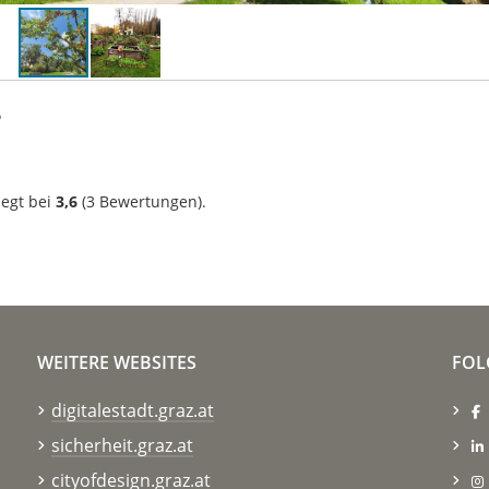
?
iegt bei
3,6
(
3
Bewertungen).
WEITERE WEBSITES
FOL
digitalestadt.graz.at
sicherheit.graz.at
cityofdesign.graz.at