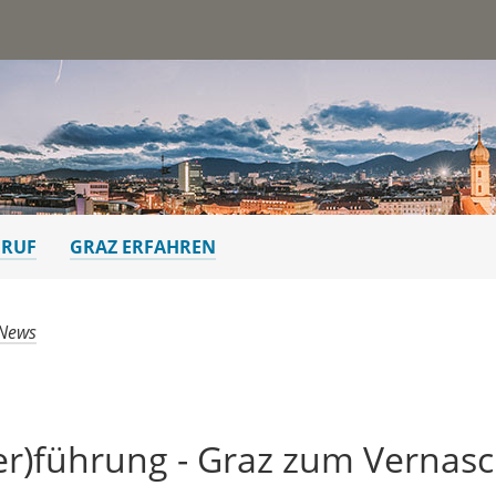
st
ERUF
GRAZ ERFAHREN
 News
er)führung - Graz zum Vernas