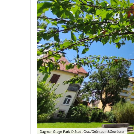
Dagmar-Grage-Park © Stadt Graz/Grünraum&Gewässer