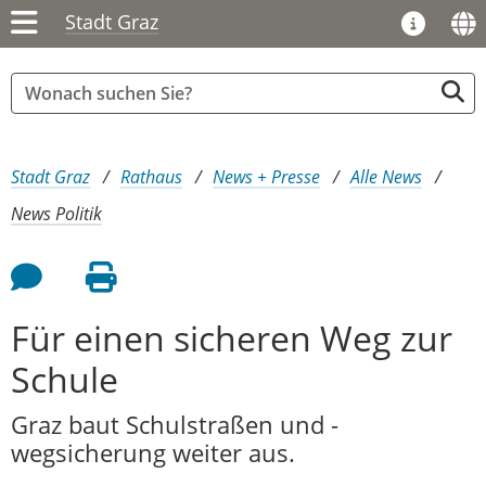
Stadt Graz
Sie sind hier:
Stadt Graz
Rathaus
News + Presse
Alle News
News Politik
Feedback an Autor
Seite drucken
Für einen sicheren Weg zur
Schule
Graz baut Schulstraßen und -
wegsicherung weiter aus.