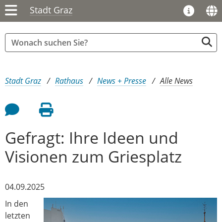
Stadt Graz
Sie sind hier:
Stadt Graz
Rathaus
News + Presse
Alle News
Feedback an Autor
Seite drucken
Gefragt: Ihre Ideen und
Visionen zum Griesplatz
04.09.2025
In den
letzten