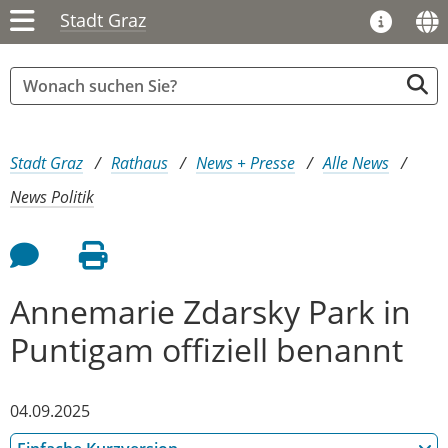
Stadt Graz
Sie sind hier:
Stadt Graz
Rathaus
News + Presse
Alle News
News Politik
Feedback an Autor
Seite drucken
Annemarie Zdarsky Park in
Puntigam offiziell benannt
04.09.2025