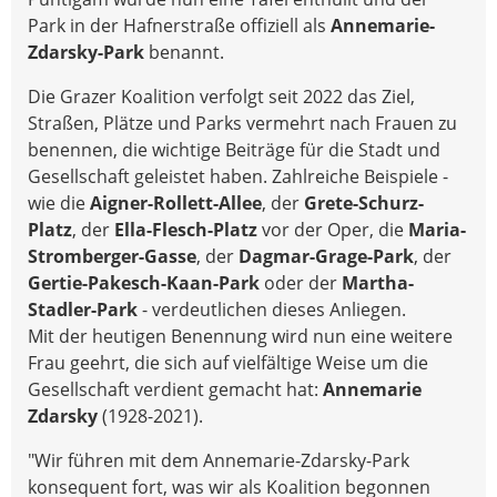
Park in der Hafnerstraße offiziell als
Annemarie-
Zdarsky-Park
benannt.
Die Grazer Koalition verfolgt seit 2022 das Ziel,
Straßen, Plätze und Parks vermehrt nach Frauen zu
benennen, die wichtige Beiträge für die Stadt und
Gesellschaft geleistet haben. Zahlreiche Beispiele -
wie die
Aigner-Rollett-Allee
, der
Grete-Schurz-
Platz
, der
Ella-Flesch-Platz
vor der Oper, die
Maria-
Stromberger-Gasse
, der
Dagmar-Grage-Park
, der
Gertie-Pakesch-Kaan-Park
oder der
Martha-
Stadler-Park
- verdeutlichen dieses Anliegen.
Mit der heutigen Benennung wird nun eine weitere
Frau geehrt, die sich auf vielfältige Weise um die
Gesellschaft verdient gemacht hat:
Annemarie
Zdarsky
(1928-2021).
"Wir führen mit dem Annemarie-Zdarsky-Park
konsequent fort, was wir als Koalition begonnen