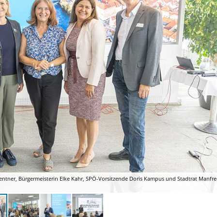
chwentner, Bürgermeisterin Elke Kahr, SPÖ-Vorsitzende Doris Kampus und Stadtrat Manfr