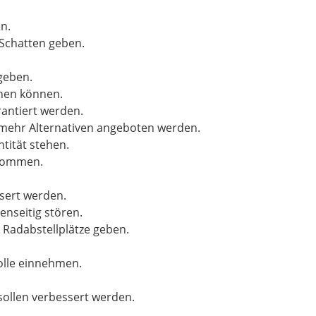
n.
 Schatten geben.
 geben.
hnen können.
rantiert werden.
mehr Alternativen angeboten werden.
ntität stehen.
ekommen.
ssert werden.
enseitig stören.
 Radabstellplätze geben.
olle einnehmen.
 sollen verbessert werden.