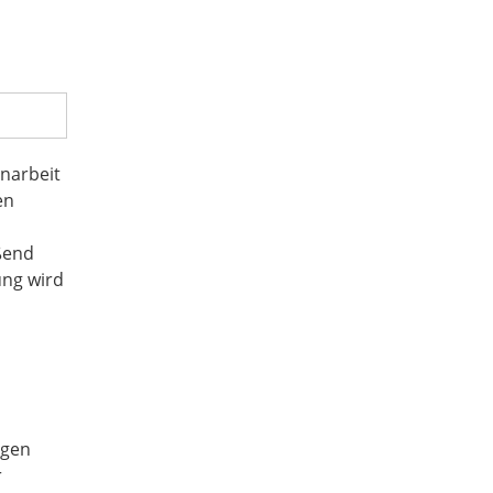
narbeit
en
ßend
ung wird
igen
r