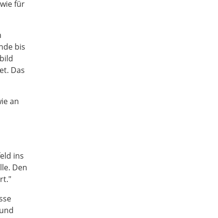
wie für
m
nde bis
bild
et. Das
ie an
ld ins
lle. Den
rt."
isse
 und