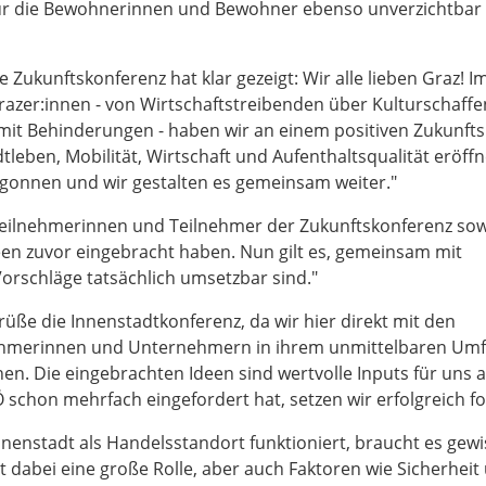
t für die Bewohnerinnen und Bewohner ebenso unverzichtbar 
ie Zukunftskonferenz hat klar gezeigt: Wir alle lieben Graz! I
Grazer:innen - von Wirtschaftstreibenden über Kulturschaffe
mit Behinderungen - haben wir an einem positiven Zukunfts
tleben, Mobilität, Wirtschaft und Aufenthaltsqualität eröffn
gonnen und wir gestalten es gemeinsam weiter."
 Teilnehmerinnen und Teilnehmer der Zukunftskonferenz sow
deen zuvor eingebracht haben. Nun gilt es, gemeinsam mit
orschläge tatsächlich umsetzbar sind."
grüße die Innenstadtkonferenz, da wir hier direkt mit den
hmerinnen und Unternehmern in ihrem unmittelbaren Umfe
n. Die eingebrachten Ideen sind wertvolle Inputs für uns a
schon mehrfach eingefordert hat, setzen wir erfolgreich fo
Innenstadt als Handelsstandort funktioniert, braucht es gew
 dabei eine große Rolle, aber auch Faktoren wie Sicherheit