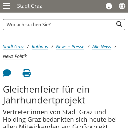
Stadt Graz
Sie sind hier:
Stadt Graz
Rathaus
News + Presse
Alle News
News Politik
Feedback an Autor
Seite drucken
Gleichenfeier für ein
Jahrhundertprojekt
Vertreter:innen von Stadt Graz und
Holding Graz bedankten sich heute bei
allen Mitwirkenden am Großprojekt