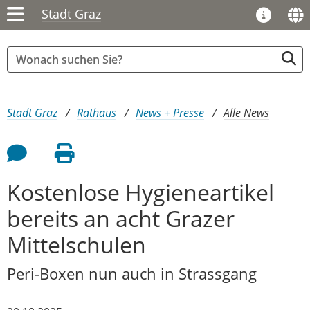
Stadt Graz
Sie sind hier:
Stadt Graz
Rathaus
News + Presse
Alle News
Feedback an Autor
Seite drucken
Kostenlose Hygieneartikel
bereits an acht Grazer
Mittelschulen
Peri-Boxen nun auch in Strassgang