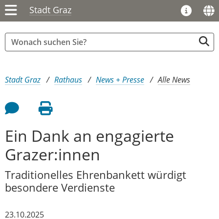
Stadt Graz
Sie sind hier:
Stadt Graz
Rathaus
News + Presse
Alle News
Feedback an Autor
Seite drucken
Ein Dank an engagierte
Grazer:innen
Traditionelles Ehrenbankett würdigt
besondere Verdienste
23.10.2025