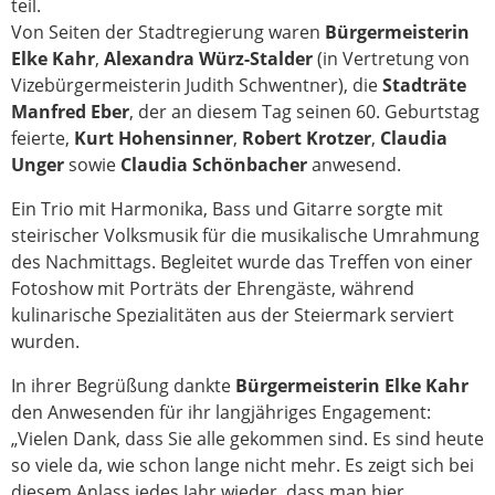
teil.
Von Seiten der Stadtregierung waren
Bürgermeisterin
Elke Kahr
,
Alexandra Würz-Stalder
(in Vertretung von
Vizebürgermeisterin Judith Schwentner), die
Stadträte
Manfred Eber
, der an diesem Tag seinen 60. Geburtstag
feierte,
Kurt Hohensinner
,
Robert Krotzer
,
Claudia
Unger
sowie
Claudia Schönbacher
anwesend.
Ein Trio mit Harmonika, Bass und Gitarre sorgte mit
steirischer Volksmusik für die musikalische Umrahmung
des Nachmittags. Begleitet wurde das Treffen von einer
Fotoshow mit Porträts der Ehrengäste, während
kulinarische Spezialitäten aus der Steiermark serviert
wurden.
In ihrer Begrüßung dankte
Bürgermeisterin Elke Kahr
den Anwesenden für ihr langjähriges Engagement:
„Vielen Dank, dass Sie alle gekommen sind. Es sind heute
so viele da, wie schon lange nicht mehr. Es zeigt sich bei
diesem Anlass jedes Jahr wieder, dass man hier