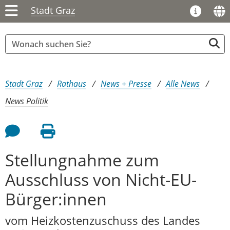
Stadt Graz
Sie sind hier:
Stadt Graz
Rathaus
News + Presse
Alle News
News Politik
Feedback an Autor
Seite drucken
Stellungnahme zum
Ausschluss von Nicht-EU-
Bürger:innen
vom Heizkostenzuschuss des Landes