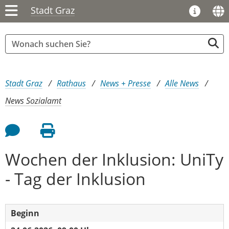
Stadt Graz
Sie sind hier:
Stadt Graz
Rathaus
News + Presse
Alle News
News Sozialamt
Feedback an Autor
Seite drucken
Wochen der Inklusion: UniTy
- Tag der Inklusion
Beginn