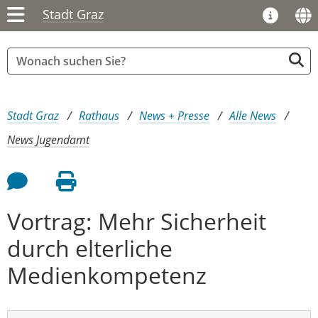
Stadt Graz
Sie sind hier:
Stadt Graz
Rathaus
News + Presse
Alle News
News Jugendamt
Feedback an Autor
Seite drucken
Vortrag: Mehr Sicherheit
durch elterliche
Medienkompetenz