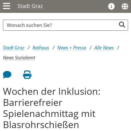
Stadt Graz
Sie sind hier:
Stadt Graz
Rathaus
News + Presse
Alle News
News Sozialamt
Feedback an Autor
Seite drucken
Wochen der Inklusion:
Barrierefreier
Spielenachmittag mit
Blasrohrschießen