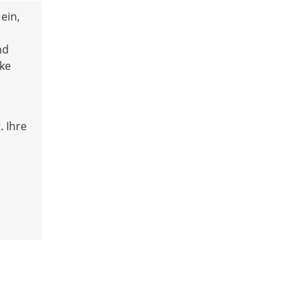
ein,
nd
rke
. Ihre