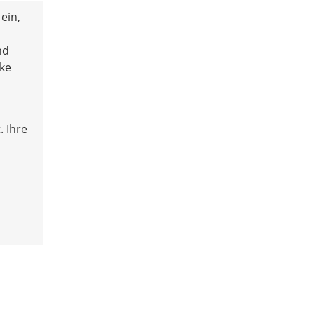
ein,
nd
rke
. Ihre