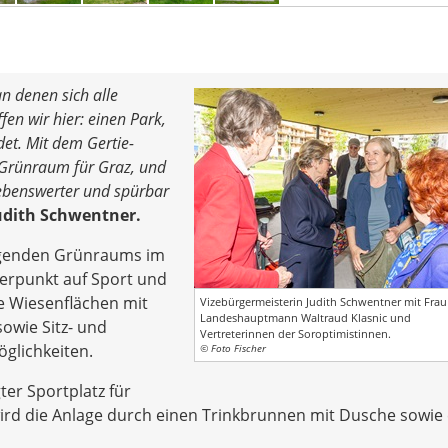
n denen sich alle
en wir hier: einen Park,
et. Mit dem Gertie-
 Grünraum für Graz, und
t lebenswerter und spürbar
udith Schwentner.
ngenden Grünraums im
werpunkt auf Sport und
e Wiesenflächen mit
Vizebürgermeisterin Judith Schwentner mit Frau 
Landeshauptmann Waltraud Klasnic und
owie Sitz- und
Vertreterinnen der Soroptimistinnen.
öglichkeiten.
© Foto Fischer
ter Sportplatz für
 wird die Anlage durch einen Trinkbrunnen mit Dusche sowie