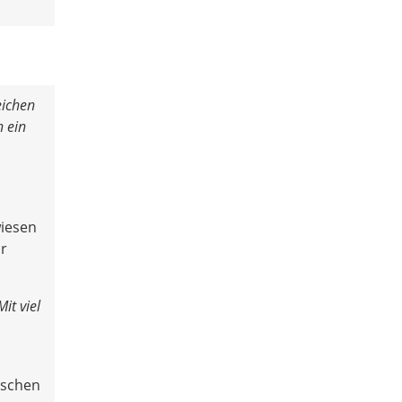
eichen
n ein
wiesen
ur
it viel
nschen