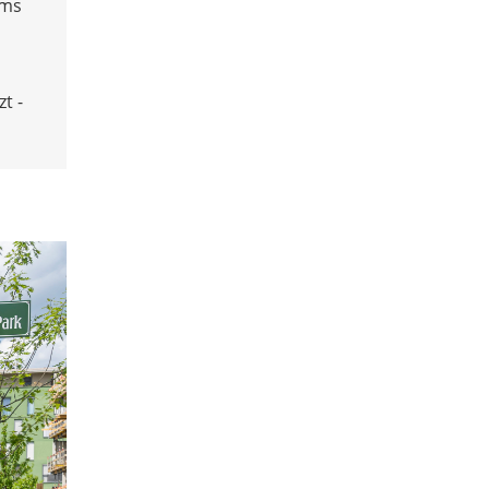
ums
t -