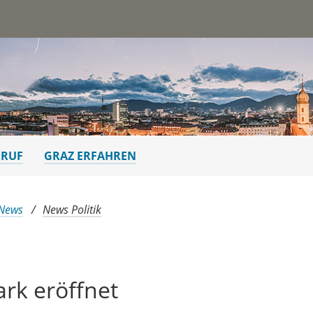
st
ERUF
GRAZ ERFAHREN
 News
News Politik
rk eröffnet