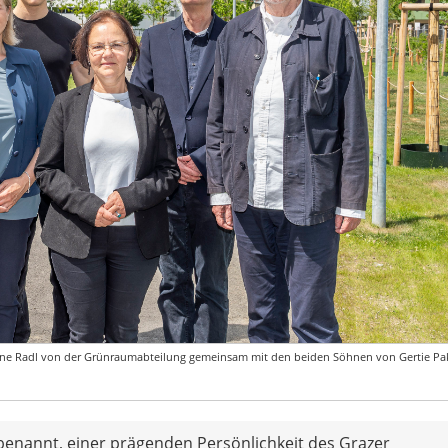
tine Radl von der Grünraumabteilung gemeinsam mit den beiden Söhnen von Gertie Pa
enannt, einer prägenden Persönlichkeit des Grazer