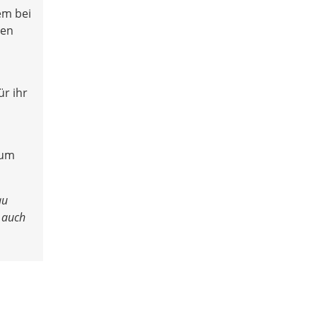
em bei
nen
r ihr
zum
au
t auch