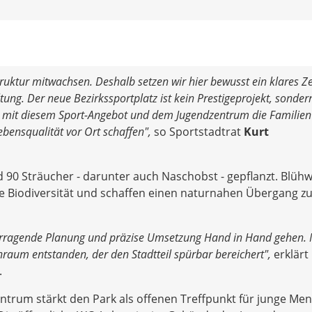
ruktur mitwachsen. Deshalb setzen wir hier bewusst ein klares Z
tung. Der neue Bezirkssportplatz ist kein Prestigeprojekt, sonder
en mit diesem Sport-Angebot und dem Jugendzentrum die Familien
ebensqualität vor Ort schaffen",
so Sportstadtrat
Kurt
0 Sträucher - darunter auch Naschobst - gepflanzt. Blüh
ie Biodiversität und schaffen einen naturnahen Übergang z
vorragende Planung und präzise Umsetzung Hand in Hand gehen. M
ünraum entstanden, der den Stadtteil spürbar bereichert",
erklärt
.
ntrum stärkt den Park als offenen Treffpunkt für junge Me