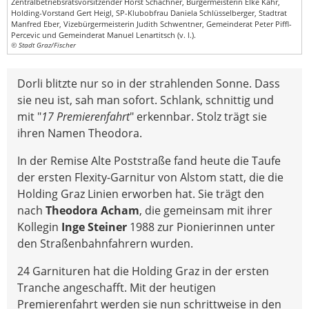
Zentralbetriebsratsvorsitzender Horst Schachner, Bürgermeisterin Elke Kahr,
Holding-Vorstand Gert Heigl, SP-Klubobfrau Daniela Schlüsselberger, Stadtrat
Manfred Eber, Vizebürgermeisterin Judith Schwentner, Gemeinderat Peter Piffl-
Percevic und Gemeinderat Manuel Lenartitsch (v. l.).
© Stadt Graz/Fischer
Dorli blitzte nur so in der strahlenden Sonne. Dass
sie neu ist, sah man sofort. Schlank, schnittig und
mit "
17 Premierenfahrt
" erkennbar. Stolz trägt sie
ihren Namen Theodora.
In der Remise Alte Poststraße fand heute die Taufe
der ersten Flexity-Garnitur von Alstom statt, die die
Holding Graz Linien erworben hat. Sie trägt den
nach
Theodora Acham
, die gemeinsam mit ihrer
Kollegin
Inge Steiner
1988 zur Pionierinnen unter
den Straßenbahnfahrern wurden.
24 Garnituren hat die Holding Graz in der ersten
Tranche angeschafft. Mit der heutigen
Premierenfahrt werden sie nun schrittweise in den