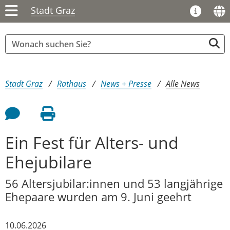
Stadt Graz
Sie sind hier:
Stadt Graz
Rathaus
News + Presse
Alle News
Feedback an Autor
Seite drucken
Ein Fest für Alters- und
Ehejubilare
56 Altersjubilar:innen und 53 langjährige
Ehepaare wurden am 9. Juni geehrt
10.06.2026