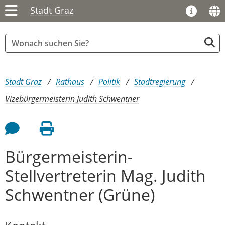
Stadt Graz
Sie sind hier:
Stadt Graz
Rathaus
Politik
Stadtregierung
Vizebürgermeisterin Judith Schwentner
Feedback an Autor
Seite drucken
Bürgermeisterin-
Stellvertreterin Mag. Judith
Schwentner (Grüne)