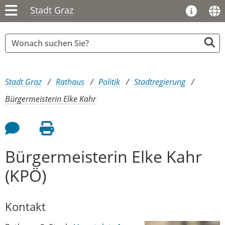
Stadt Graz
Sie sind hier:
Stadt Graz
Rathaus
Politik
Stadtregierung
Bürgermeisterin Elke Kahr
Feedback an Autor
Seite drucken
Bürgermeisterin Elke Kahr
(KPÖ)
Kontakt