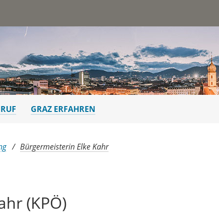
st
ERUF
GRAZ ERFAHREN
ng
Bürgermeisterin Elke Kahr
ahr (KPÖ)