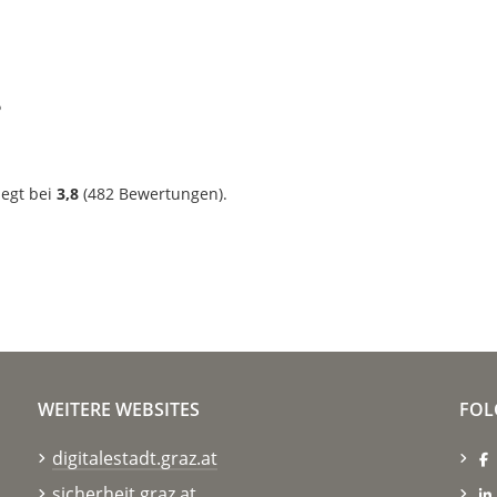
?
iegt bei
3,8
(
482
Bewertungen).
WEITERE WEBSITES
FOL
digitalestadt.graz.at
sicherheit.graz.at