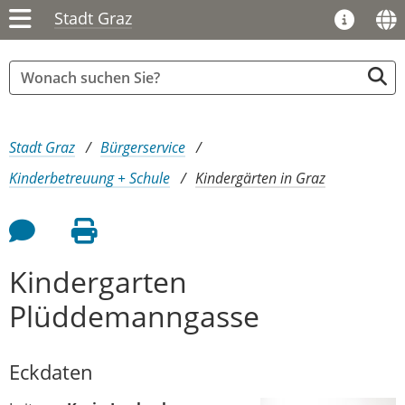
Stadt Graz
Sie sind hier:
Stadt Graz
Bürgerservice
Kinderbetreuung + Schule
Kindergärten in Graz
Feedback an Autor
Seite drucken
Kindergarten
Plüddemanngasse
Eckdaten