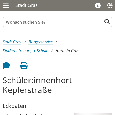
Stadt Graz
Sie sind hier:
Stadt Graz
Bürgerservice
Kinderbetreuung + Schule
Horte in Graz
Feedback an Autor
Seite drucken
Schüler:innenhort
Keplerstraße
Eckdaten