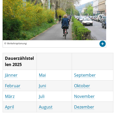
© Verkehrsplanung
Dauerzählstel
len 2025
Jänner
Mai
September
Februar
Juni
Oktober
März
Juli
November
April
August
Dezember