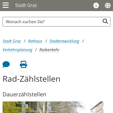
Stadt Graz
Sie sind hier:
Stadt Graz
Rathaus
Stadtentwicklung
Verkehrsplanung
Radverkehr
Feedback an Autor
Seite drucken
Rad-Zählstellen
Dauerzählstellen