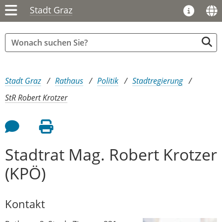
Stadt Graz
Sie sind hier:
Stadt Graz
Rathaus
Politik
Stadtregierung
StR Robert Krotzer
Feedback an Autor
Seite drucken
Stadtrat Mag. Robert Krotzer
(KPÖ)
Kontakt