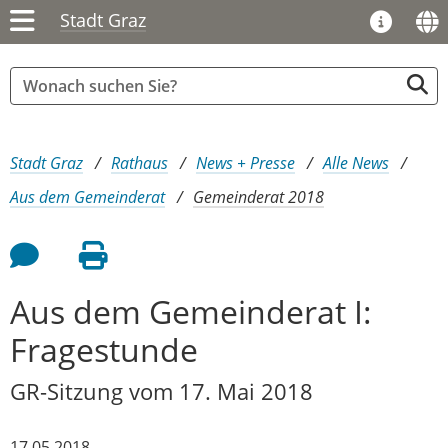
Stadt Graz
Sie sind hier:
Stadt Graz
Rathaus
News + Presse
Alle News
Aus dem Gemeinderat
Gemeinderat 2018
Feedback an Autor
Seite drucken
Aus dem Gemeinderat I:
Fragestunde
GR-Sitzung vom 17. Mai 2018
17.05.2018