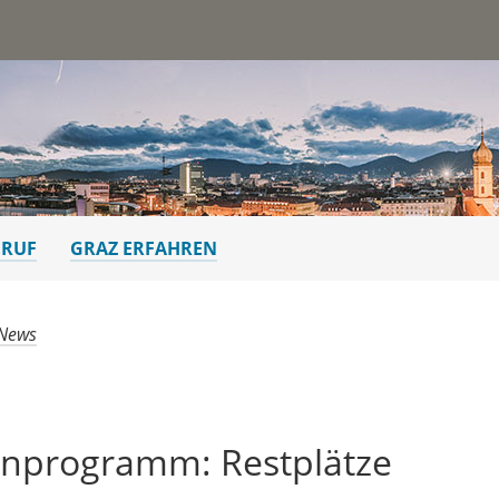
st
ERUF
GRAZ ERFAHREN
 News
enprogramm: Restplätze