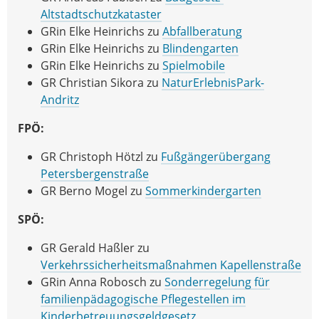
Altstadtschutzkataster
GRin Elke Heinrichs zu
Abfallberatung
GRin Elke Heinrichs zu
Blindengarten
GRin Elke Heinrichs zu
Spielmobile
GR Christian Sikora zu
NaturErlebnisPark-
Andritz
FPÖ:
GR Christoph Hötzl zu
Fußgängerübergang
Petersbergenstraße
GR Berno Mogel zu
Sommerkindergarten
SPÖ:
GR Gerald Haßler zu
Verkehrssicherheitsmaßnahmen Kapellenstraße
GRin Anna Robosch zu
Sonderregelung für
familienpädagogische Pflegestellen im
Kinderbetreuungsgeldgesetz