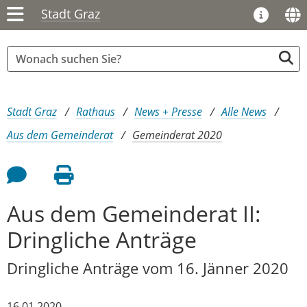
Stadt Graz
Sie sind hier:
Stadt Graz
Rathaus
News + Presse
Alle News
Aus dem Gemeinderat
Gemeinderat 2020
Feedback an Autor
Seite drucken
Aus dem Gemeinderat II:
Dringliche Anträge
Dringliche Anträge vom 16. Jänner 2020
16.01.2020