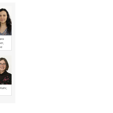
ara
er,
ne
 Kahr,