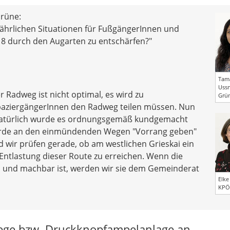
rüne:
ährlichen Situationen für FußgängerInnen und
 8 durch den Augarten zu entschärfen?"
Tam
Ussn
er Radweg ist nicht optimal, es wird zu
Grü
ziergängerInnen den Radweg teilen müssen. Nun
. Natürlich wurde es ordnungsgemäß kundgemacht
wurde an den einmündenden Wegen "Vorrang geben"
d wir prüfen gerade, ob am westlichen Grieskai ein
ntlastung dieser Route zu erreichen. Wenn die
l und machbar ist, werden wir sie dem Gemeinderat
Elke
KPÖ
wege bzw. Druckknopfampelanlage an