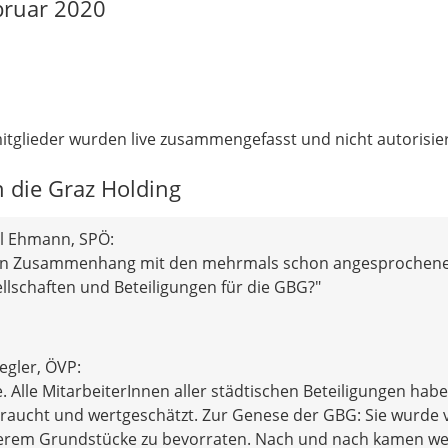
bruar 2020
tglieder wurden live zusammengefasst und nicht autorisier
 die Graz Holding
l Ehmann, SPÖ:
s in Zusammenhang mit den mehrmals schon angesprochen
llschaften und Beteiligungen für die GBG?"
egler, ÖVP:
. Alle MitarbeiterInnen aller städtischen Beteiligungen hab
braucht und wertgeschätzt. Zur Genese der GBG: Sie wurde 
erem Grundstücke zu bevorraten. Nach und nach kamen we