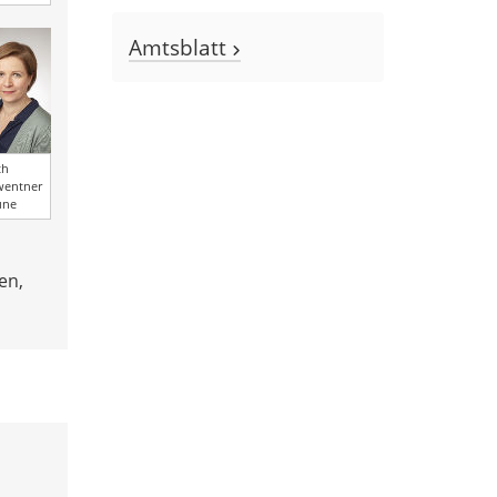
Amtsblatt
th
wentner
üne
en,