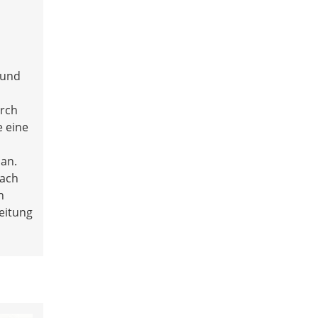
d und
urch
 eine
lan.
nach
h
eitung