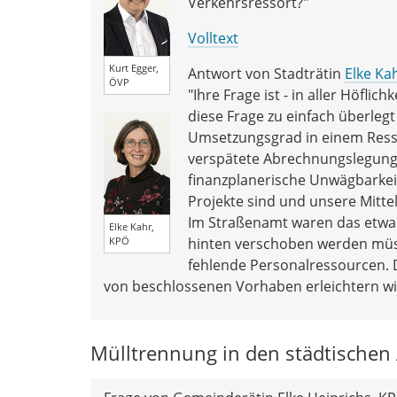
Verkehrsressort?"
Volltext
Kurt Egger,
Antwort von Stadträtin
Elke Ka
ÖVP
"Ihre Frage ist - in aller Höflic
diese Frage zu einfach überleg
Umsetzungsgrad in einem Resso
verspätete Abrechnungslegung 
finanzplanerische Unwägbarkeit
Projekte sind und unsere Mitte
Im Straßenamt waren das etwa
Elke Kahr,
KPÖ
hinten verschoben werden müs
fehlende Personalressourcen. 
von beschlossenen Vorhaben erleichtern wi
Mülltrennung in den städtischen