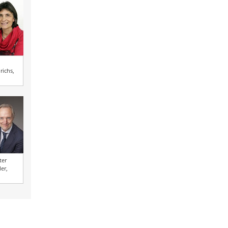
richs,
ter
ler,