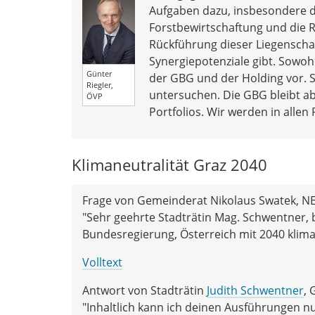
Aufgaben dazu, insbesondere 
Forstbewirtschaftung und die 
Rückführung dieser Liegenschaf
Synergiepotenziale gibt. Sowo
Günter
der GBG und der Holding vor. S
Riegler,
untersuchen. Die GBG bleibt abe
ÖVP
Portfolios. Wir werden in allen
Klimaneutralität Graz 2040
Frage von Gemeinderat Nikolaus Swatek, N
"Sehr geehrte Stadträtin Mag. Schwentner, 
Bundesregierung, Österreich mit 2040 klim
Volltext
Antwort von Stadträtin
Judith Schwentner
, 
"Inhaltlich kann ich deinen Ausführungen n