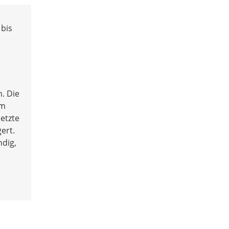
 bis
. Die
im
etzte
ert.
ndig,