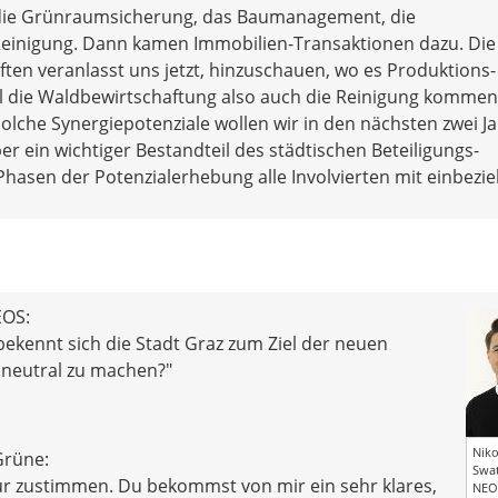
die Grünraumsicherung, das Baumanagement, die
Reinigung. Dann kamen Immobilien-Transaktionen dazu. Die
ten veranlasst uns jetzt, hinzuschauen, wo es Produktions
hl die Waldbewirtschaftung also auch die Reinigung kommen
olche Synergiepotenziale wollen wir in den nächsten zwei J
r ein wichtiger Bestandteil des städtischen Beteiligungs-
 Phasen der Potenzialerhebung alle Involvierten mit einbezie
EOS:
bekennt sich die Stadt Graz zum Ziel der neuen
aneutral zu machen?"
Nik
Grüne:
Swat
ur zustimmen. Du bekommst von mir ein sehr klares,
NEO