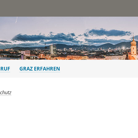
st
ERUF
GRAZ ERFAHREN
chutz