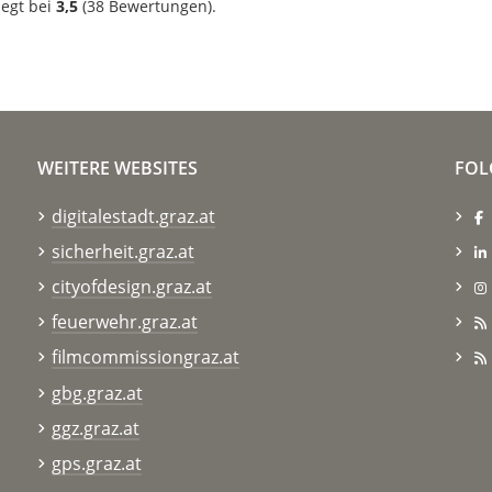
iegt bei
3,5
(
38
Bewertungen).
WEITERE WEBSITES
FOL
digitalestadt.graz.at
sicherheit.graz.at
cityofdesign.graz.at
feuerwehr.graz.at
filmcommissiongraz.at
gbg.graz.at
ggz.graz.at
gps.graz.at