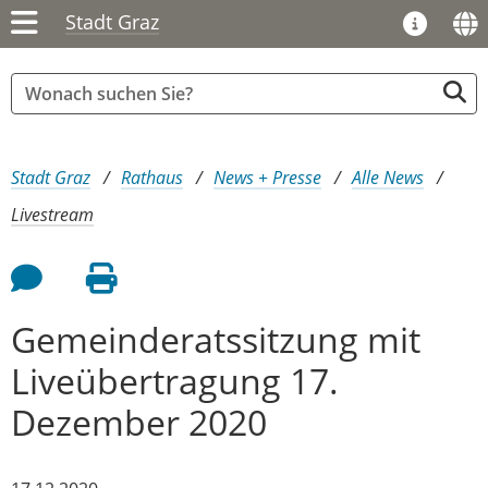
Stadt Graz
Sie sind hier:
Stadt Graz
Rathaus
News + Presse
Alle News
Livestream
Feedback an Autor
Seite drucken
Gemeinderatssitzung mit
Liveübertragung 17.
Dezember 2020