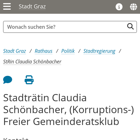
Stadt Graz
Sie sind hier:
Stadt Graz
Rathaus
Politik
Stadtregierung
StRin Claudia Schönbacher
Feedback an Autor
Seite drucken
Stadträtin Claudia
Schönbacher, (Korruptions-)
Freier Gemeinderatsklub