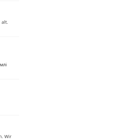
alt.
емлі
n. Wir