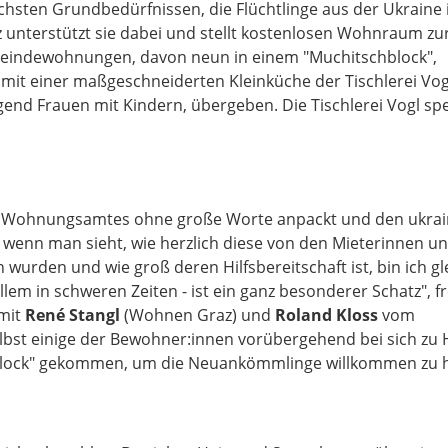
chsten Grundbedürfnissen, die Flüchtlinge aus der Ukraine i
 unterstützt sie dabei und stellt kostenlosen Wohnraum zu
meindewohnungen, davon neun in einem "Muchitschblock",
 mit einer maßgeschneiderten Kleinküche der Tischlerei Vo
end Frauen mit Kindern, übergeben. Die Tischlerei Vogl sp
es Wohnungsamtes ohne große Worte anpackt und den ukrai
 wenn man sieht, wie herzlich diese von den Mieterinnen u
den und wie groß deren Hilfsbereitschaft ist, bin ich gl
lem in schweren Zeiten - ist ein ganz besonderer Schatz", f
mit
René Stangl
(Wohnen Graz) und
Roland Kloss
vom
elbst einige der Bewohner:innen vorübergehend bei sich zu
hblock" gekommen, um die Neuankömmlinge willkommen zu 