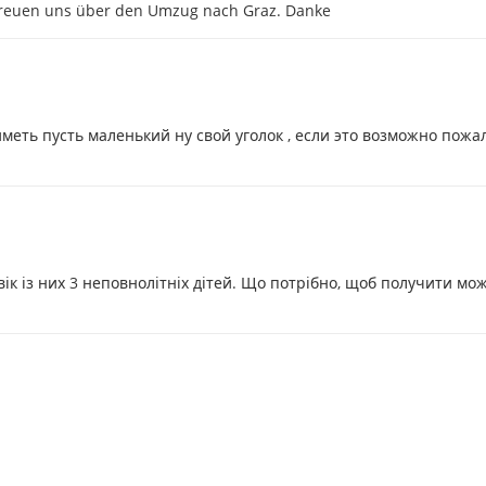
 freuen uns über den Umzug nach Graz. Danke
иметь пусть маленький ну свой уголок , если это возможно пожа
ік із них 3 неповнолітніх дітей. Що потрібно, щоб получити мо