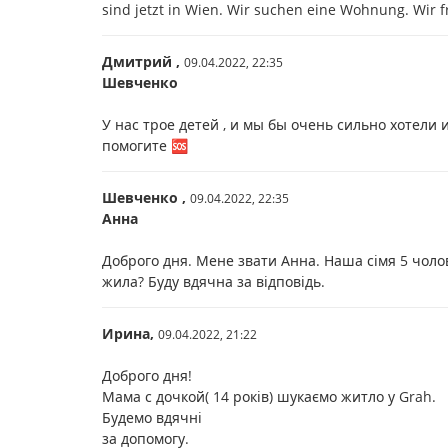
sind jetzt in Wien. Wir suchen eine Wohnung. Wir
Дмитрий ,
09.04.2022,
22:35
Шевченко
У нас трое детей , и мы бы очень сильно хотели 
помогите 🆘
Шевченко ,
09.04.2022,
22:35
Анна
Доброго дня. Мене звати Анна. Наша сімя 5 чолов
жила? Буду вдячна за відповідь.
Ирина,
09.04.2022,
21:22
Доброго дня!
Мама с дочкой( 14 років) шукаємо житло у Grah.
Будемо вдячні
за допомогу.