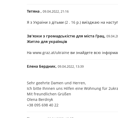
Тетяна ,
09.04.2022,
21:16
Я з України з дітьми (2 . 16 р.) виїзджаю на нас
Зв'язки з громадськістю для міста Грац,
09.04.2
Житло для українців
На www.graz.at/ukraine ви знайдете всю інформа
Елена Бердник,
09.04.2022,
13:39
Sehr geehrte Damen und Herren,
Ich bitte Ihnnen uns Hilfen eine Wohnung für 2ukra
Mit freundlichen Grüßen
Olena Berdnyk
+38 095 698 40 22