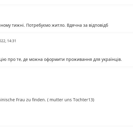
тупному тижні. Потребуємо житло. Вдячна за відповідб
022,
14:31
цію про те, де можна оформити проживання для українців.
inische Frau zu finden. ( mutter uns Tochter13)