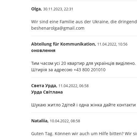
Olga,
30.11.2023,
22:31
Wir sind eine Familie aus der Ukraine, die dringend
beshenarolga@gmail.com
Abteilung für Kommunikation,
11.04.2022,
10:56
оновлення
Тим часом усі 20 квартир для українців виділено
Штирія за адресою +43 800 201010
Света Урда,
11.04.2022,
06:58
Урда Світлана
Шукаю житло 2дітей і одна жінка дайте контакти 
Nataliia,
10.04.2022,
08:58
Guten Tag. Können wir auch um Hilfe bitten? Wir si