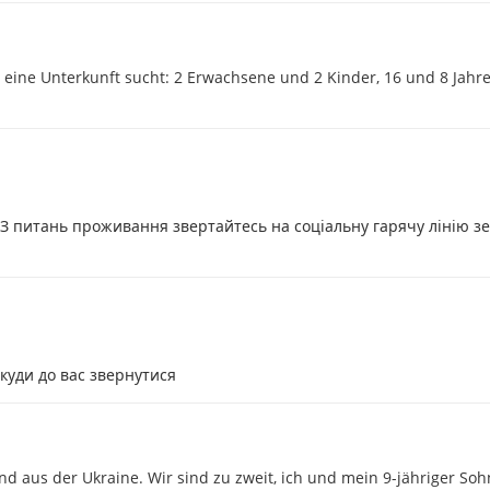
 eine Unterkunft sucht: 2 Erwachsene und 2 Kinder, 16 und 8 Jahre 
. З питань проживання звертайтесь на соціальну гарячу лінію з
куди до вас звернутися
nd aus der Ukraine. Wir sind zu zweit, ich und mein 9-jähriger Soh