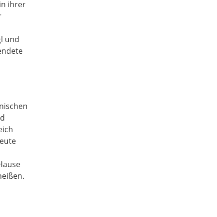
n ihrer
r
gl und
endete
nischen
nd
eich
reute
 Hause
heißen.