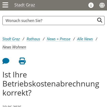
Stadt Graz
Sie sind hier:
Stadt Graz
Rathaus
News + Presse
Alle News
News Wohnen
Feedback an Autor
Seite drucken
Ist Ihre
Betriebskostenabrechnung
korrekt?