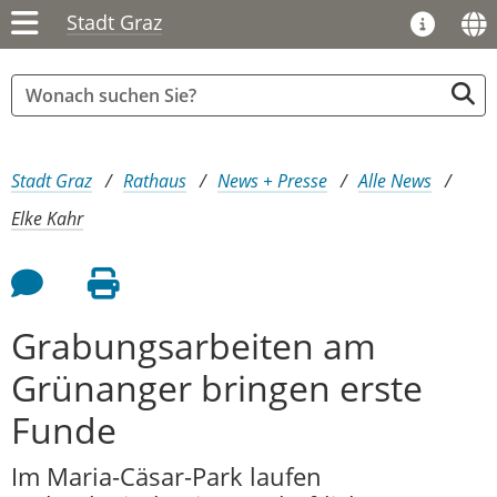
Stadt Graz
Sie sind hier:
Stadt Graz
Rathaus
News + Presse
Alle News
Elke Kahr
Feedback an Autor
Seite drucken
Grabungsarbeiten am
Grünanger bringen erste
Funde
Im Maria-Cäsar-Park laufen