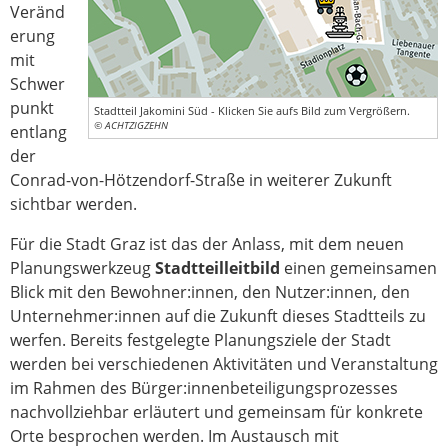
Veränd
erung
mit
Schwer
punkt
Stadtteil Jakomini Süd - Klicken Sie aufs Bild zum Vergrößern.
© ACHTZIGZEHN
entlang
der
Conrad-von-Hötzendorf-Straße in weiterer Zukunft
sichtbar werden.
Für die Stadt Graz ist das der Anlass, mit dem neuen
Planungswerkzeug
Stadtteilleitbild
einen gemeinsamen
Blick mit den Bewohner:innen, den Nutzer:innen, den
Unternehmer:innen auf die Zukunft dieses Stadtteils zu
werfen. Bereits festgelegte Planungsziele der Stadt
werden bei verschiedenen Aktivitäten und Veranstaltung
im Rahmen des Bürger:innenbeteiligungsprozesses
nachvollziehbar erläutert und gemeinsam für konkrete
Orte besprochen werden. Im Austausch mit