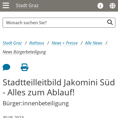
Stadt Graz
Sie sind hier:
Stadt Graz
Rathaus
News + Presse
Alle News
News Bürgerbeteiligung
Feedback an Autor
Seite drucken
Stadtteilleitbild Jakomini Süd
- Alles zum Ablauf!
Bürger:innenbeteiligung
30.05.2023