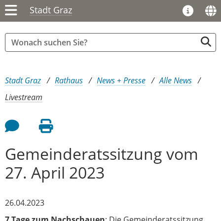
Stadt Graz
Sie sind hier:
Stadt Graz
Rathaus
News + Presse
Alle News
Livestream
Feedback an Autor
Seite drucken
Gemeinderatssitzung vom
27. April 2023
26.04.2023
7 Tage zum Nachschauen
: Die Gemeinderatssitzung