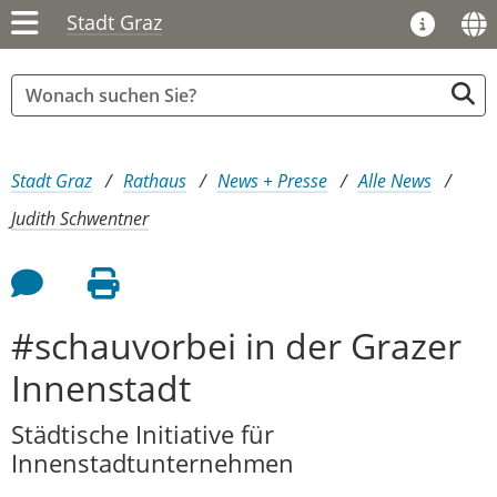
Stadt Graz
Sie sind hier:
Stadt Graz
Rathaus
News + Presse
Alle News
Judith Schwentner
Feedback an Autor
Seite drucken
#schauvorbei in der Grazer
Innenstadt
Städtische Initiative für
Innenstadtunternehmen