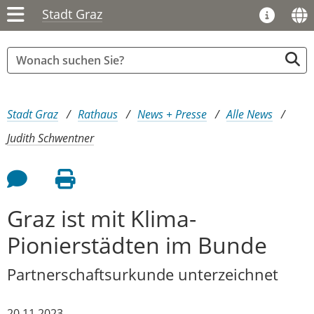
Stadt Graz
Sie sind hier:
Stadt Graz
Rathaus
News + Presse
Alle News
Judith Schwentner
Feedback an Autor
Seite drucken
Graz ist mit Klima-
Pionierstädten im Bunde
Partnerschaftsurkunde unterzeichnet
20.11.2023