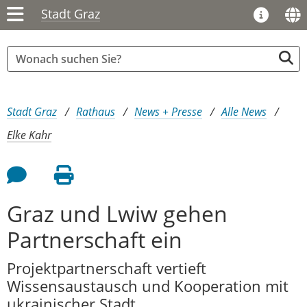
Stadt Graz
Sie sind hier:
Stadt Graz
Rathaus
News + Presse
Alle News
Elke Kahr
Feedback an Autor
Seite drucken
Graz und Lwiw gehen
Partnerschaft ein
Projektpartnerschaft vertieft
Wissensaustausch und Kooperation mit
ukrainischer Stadt