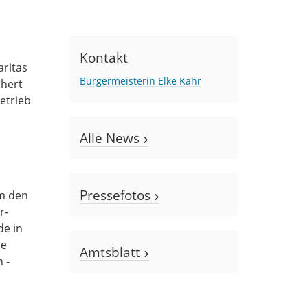
Kontakt
aritas
Bürgermeisterin Elke Kahr
chert
etrieb
Alle News
Pressefotos
um den
r-
de in
ie
Amtsblatt
 -