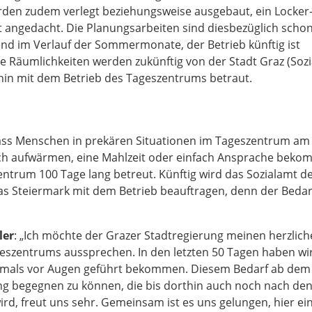
erden zudem verlegt beziehungsweise ausgebaut, ein Locke
 angedacht. Die Planungsarbeiten sind diesbezüglich schon
nd im Verlauf der Sommermonate, der Betrieb künftig ist
ie Räumlichkeiten werden zukünftig von der Stadt Graz (Soz
rhin mit dem Betrieb des Tageszentrums betraut.
, dass Menschen in prekären Situationen im Tageszentrum am
 sich aufwärmen, eine Mahlzeit oder einfach Ansprache bek
entrum 100 Tage lang betreut. Künftig wird das Sozialamt de
itas Steiermark mit dem Betrieb beauftragen, denn der Bedar
ler
: „Ich möchte der Grazer Stadtregierung meinen herzlic
geszentrums aussprechen. In den letzten 50 Tagen haben wi
chmals vor Augen geführt bekommen. Diesem Bedarf ab dem
g begegnen zu können, die bis dorthin auch noch nach de
rd, freut uns sehr. Gemeinsam ist es uns gelungen, hier ei