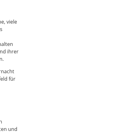
, viele
es
halten
nd ihrer
n.
rnacht
eld für
h
ten und