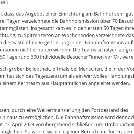
gen
un, dass das Angebot einer Einrichtung am Bahnhof sehr gut
ei Tagen verzeichnete die Bahnhofsmission über 70 Besuche
Stammgästen. Insgesamt kam es in den ersten 50 Tagen ihr
ichtung, zu Spitzenzeiten an Wochenenden verzeichnete das
h die Gäste ohne Registrierung in der Bahnhofsmission auf
 Personen nicht erhoben werden. Die Teams schätzen aufgru
50 Tage rund 300 individuelle Besucher*innen vor Ort ware
ch großer Beliebtheit, oftmals bei Menschen, die in der Vo
hat sich das Tageszentrum als ein wertvolles Handlungsf
von einem Kernteam aus Hauptamtlichen angeleitet werden.
ssen, durch eine Weiterfinanzierung den Fortbestand des
 hinaus zu ermöglichen. Die Bahnhofsmission wird dennoc
it 23. April 2024 vorübergehend schließen, um Umbauarbei
glichen. So wird etwa ein eigener Bereich nur für Frauen