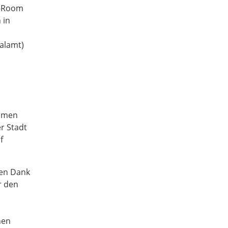
r-Room
 in
ialamt)
ommen
r Stadt
f
hen Dank
r den
n
nen