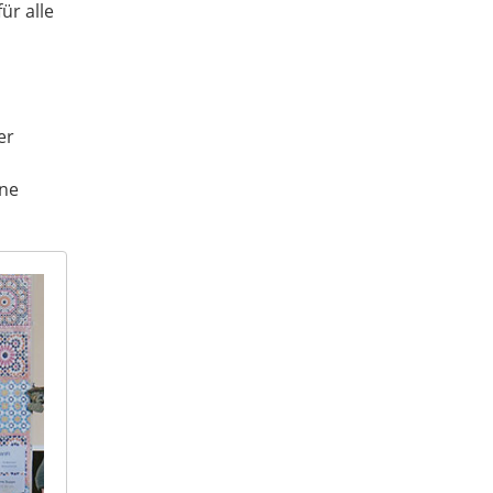
ür alle
er
ine