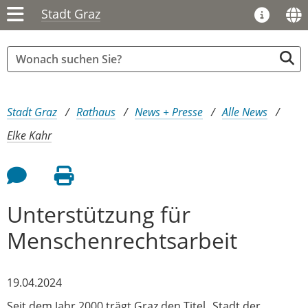
Stadt Graz
Sie sind hier:
Stadt Graz
Rathaus
News + Presse
Alle News
Elke Kahr
Feedback an Autor
Seite drucken
Unterstützung für
Menschenrechtsarbeit
19.04.2024
Seit dem Jahr 2000 trägt Graz den Titel „Stadt der