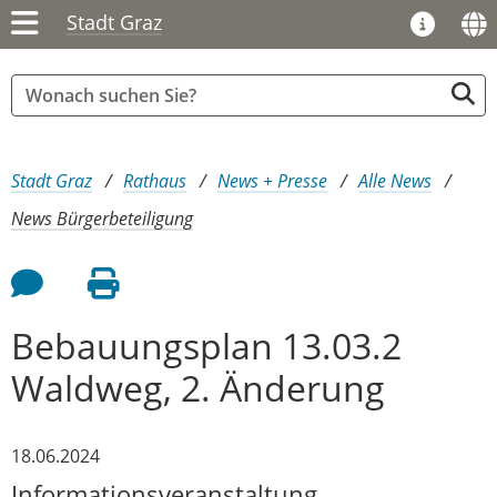
Stadt Graz
Sie sind hier:
Stadt Graz
Rathaus
News + Presse
Alle News
News Bürgerbeteiligung
Feedback an Autor
Seite drucken
Bebauungsplan 13.03.2
Waldweg, 2. Änderung
18.06.2024
Informationsveranstaltung