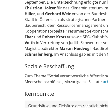
September. Die Unterzeichnung erfolgte nun 
Christian Holzer
für das Klimaministerium i
Hiller
, und
Gerhard Weiner
von der Bundesbe
Stadt in Österreich als strategischen Partne
Baubereich, dem Ressourcenmanagement und de
Kooperationsprojekte," resümiert Sektionsch
Eber
und
Robert Krotzer
sowie SPÖ-Klubobf
Voith
in Vertretung von Judith Schwentner v
Magistratsdirektor
Martin Haidvogl
, Baudire
Schmalenberg.
Im Anschluss gab es mit den
Soziale Beschaffung
Zum Thema "Sozial verantwortliche öffentlic
Meerscheinschlössel; Mozartgasse 3, statt:
ar
Kernpunkte
Grundsätze und Zielsätze des rechtlich nic