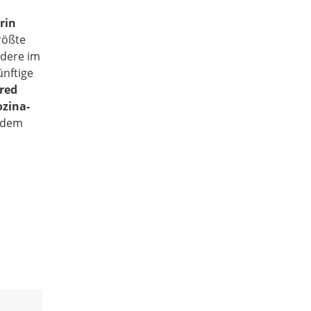
rin
rößte
ndere im
nftige
red
ozina-
erdem