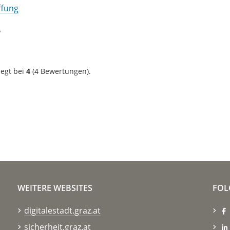
ffung
?
iegt bei
4
(
4
Bewertungen).
WEITERE WEBSITES
FOL
digitalestadt.graz.at
sicherheit.graz.at