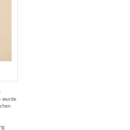
n
 - wurde
schen
ung