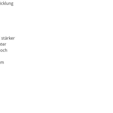
icklung
 stärker
uter
noch
dem