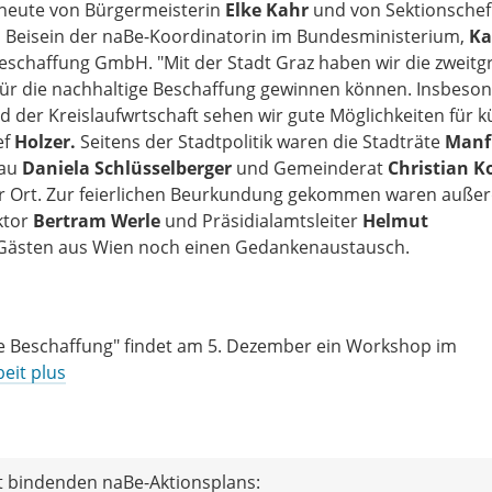
heute von Bürgermeisterin
Elke Kahr
und von Sektionschef
m Beisein der naBe-Koordinatorin im Bundesministerium,
Ka
schaffung GmbH. "Mit der Stadt Graz haben wir die zweitg
r für die nachhaltige Beschaffung gewinnen können. Insbeso
r Kreislaufwrtschaft sehen wir gute Möglichkeiten für kü
ef
Holzer.
Seitens der Stadtpolitik waren die Stadträte
Manf
rau
Daniela Schlüsselberger
und Gemeinderat
Christian K
or Ort. Zur feierlichen Beurkundung gekommen waren auß
ktor
Bertram Werle
und Präsidialamtsleiter
Helmut
 Gästen aus Wien noch einen Gedankenaustausch.
he Beschaffung" findet am 5. Dezember ein Workshop im
beit plus
ht bindenden naBe-Aktionsplans: