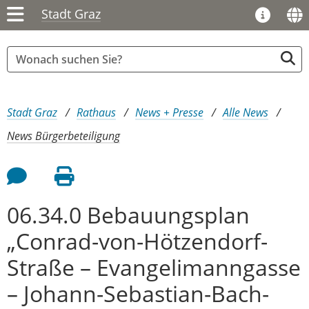
Stadt Graz
Sie sind hier:
Stadt Graz
Rathaus
News + Presse
Alle News
News Bürgerbeteiligung
Feedback an Autor
Seite drucken
06.34.0 Bebauungsplan
„Conrad-von-Hötzendorf-
Straße – Evangelimanngasse
– Johann-Sebastian-Bach-