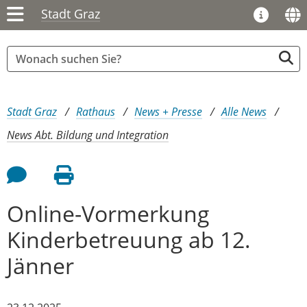
Stadt Graz
Sie sind hier:
Stadt Graz
Rathaus
News + Presse
Alle News
News Abt. Bildung und Integration
Feedback an Autor
Seite drucken
Online-Vormerkung
Kinderbetreuung ab 12.
Jänner