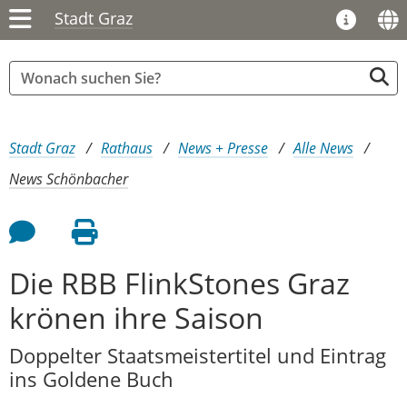
Stadt Graz
Sie sind hier:
Stadt Graz
Rathaus
News + Presse
Alle News
News Schönbacher
Feedback an Autor
Seite drucken
Die RBB FlinkStones Graz
krönen ihre Saison
Doppelter Staatsmeistertitel und Eintrag
ins Goldene Buch