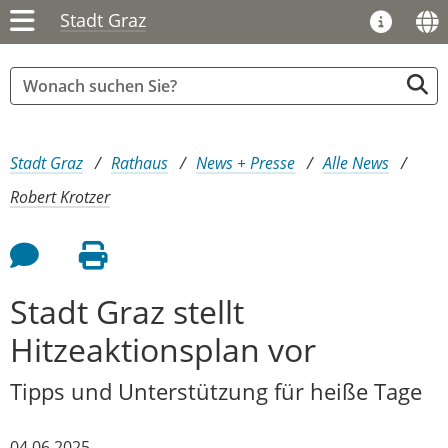
Stadt Graz
Sie sind hier:
Stadt Graz
Rathaus
News + Presse
Alle News
Robert Krotzer
Feedback an Autor
Seite drucken
Stadt Graz stellt
Hitzeaktionsplan vor
Tipps und Unterstützung für heiße Tage
04.06.2025