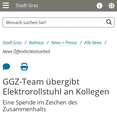
Stadt Graz
Sie sind hier:
Stadt Graz
Rathaus
News + Presse
Alle News
News Öffentlichkeitsarbeit
Feedback an Autor
Seite drucken
GGZ-Team übergibt
Elektrorollstuhl an Kollegen
Eine Spende im Zeichen des
Zusammenhalts